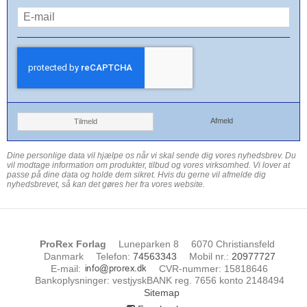
Afmeld
Tilmeld
Dine personlige data vil hjælpe os når vi skal sende dig vores nyhedsbrev. Du
vil modtage information om produkter, tilbud og vores virksomhed. Vi lover at
passe på dine data og holde dem sikret. Hvis du gerne vil afmelde dig
nyhedsbrevet, så kan det gøres her fra vores website.
ProRex Forlag
Luneparken 8
6070 Christiansfeld
Danmark
Telefon
:
74563343
Mobil nr.
:
20977727
E-mail
:
CVR-nummer
:
15818646
Bankoplysninger
:
vestjyskBANK reg. 7656 konto 2148494
Sitemap