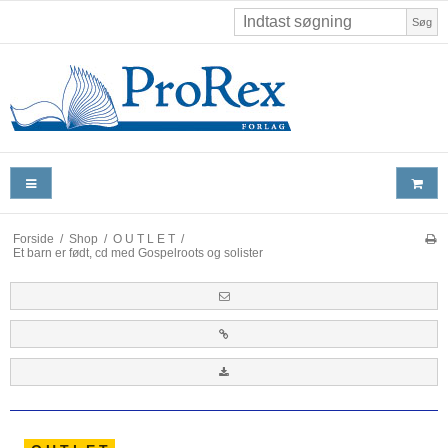
Søg
Forside
/
Shop
/
O U T L E T
/
Et barn er født, cd med Gospelroots og solister