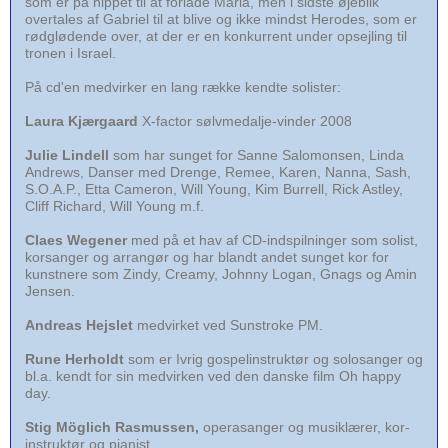
som er på nippet til at forlade Maria, men i sidste øjeblik
overtales af Gabriel til at blive og ikke mindst Herodes, som er
rødglødende over, at der er en konkurrent under opsejling til
tronen i Israel.
På cd'en medvirker en lang række kendte solister:
Laura Kjærgaard
X-factor sølvmedalje-vinder 2008
Julie Lindell
som har sunget for Sanne Salomonsen, Linda
Andrews, Danser med Drenge, Remee, Karen, Nanna, Sash,
S.O.A.P., Etta Cameron, Will Young, Kim Burrell, Rick Astley,
Cliff Richard, Will Young m.f.
Claes Wegener
med på et hav af CD-indspilninger som solist,
korsanger og arrangør og har blandt andet sunget kor for
kunstnere som Zindy, Creamy, Johnny Logan, Gnags og Amin
Jensen.
Andreas Hejslet
medvirket ved Sunstroke PM.
Rune Herholdt
som er Ivrig gospelinstruktør og solosanger og
bl.a. kendt for sin medvirken ved den danske film Oh happy
day.
Stig Möglich Rasmussen,
operasanger og musiklærer, kor-
instruktør og pianist.