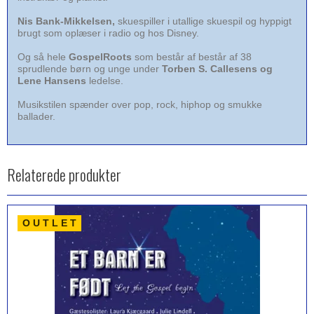
Nis Bank-Mikkelsen,
skuespiller i utallige skuespil og hyppigt
brugt som oplæser i radio og hos Disney.
Og så hele
GospelRoots
som består af består af 38
sprudlende børn og unge under
Torben S. Callesens og
Lene Hansens
ledelse.
Musikstilen spænder over pop, rock, hiphop og smukke
ballader.
Relaterede produkter
O U T L E T