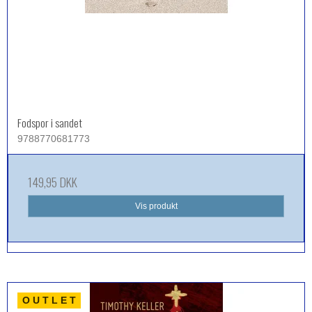
Fodspor i sandet
9788770681773
149,95 DKK
Vis produkt
O U T L E T