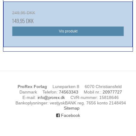
249,95 DKK
149,95 DKK
Vis produkt
ProRex Forlag
Luneparken 8
6070 Christiansfeld
Danmark
Telefon
:
74563343
Mobil nr.
:
20977727
E-mail
:
CVR-nummer
:
15818646
Bankoplysninger
:
vestjyskBANK reg. 7656 konto 2148494
Sitemap
Facebook