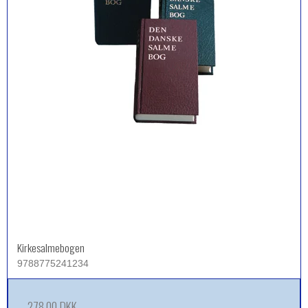
Kirkesalmebogen
9788775241234
278,00 DKK