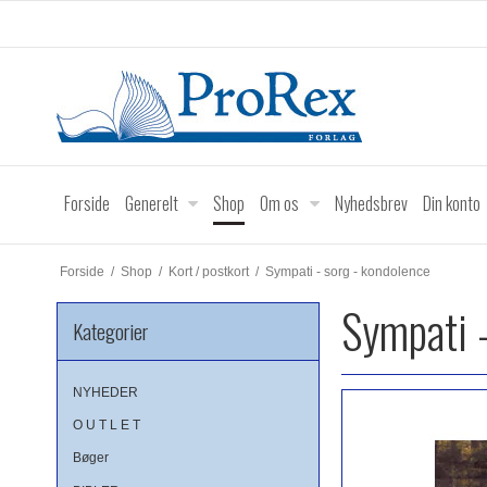
Forside
Generelt
Shop
Om os
Nyhedsbrev
Din konto
Forside
/
Shop
/
Kort / postkort
/
Sympati - sorg - kondolence
Sympati 
Kategorier
NYHEDER
O U T L E T
Bøger