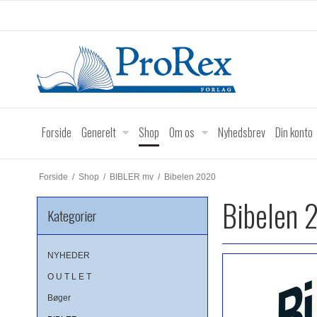
Forside
Generelt
Shop
Om os
Nyhedsbrev
Din konto
Forside
/
Shop
/
BIBLER mv
/
Bibelen 2020
Bibelen 
Kategorier
NYHEDER
O U T L E T
Bøger