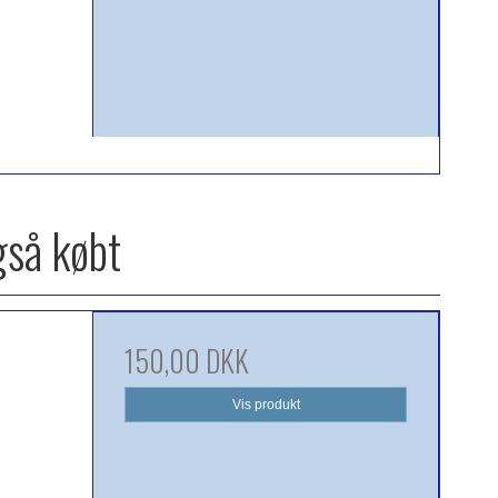
gså købt
150,00 DKK
Vis produkt