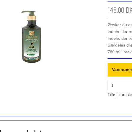
148,00 D
Ønsker du et
Indeholder m
Indeholder i
Særdeles drø
780 ml i pra
Varenumm
Tilføj til ønsk