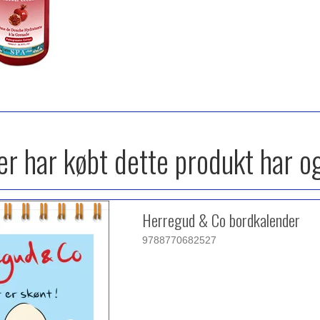
r har købt dette produkt har o
Herregud & Co bordkalender
9788770682527