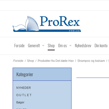
Forside
Generelt
Shop
Om os
Nyhedsbrev
Din konto
Forside
/
Shop
/
Produkter fra Det døde Hav
/
Shampoo og balsam
/
Kategorier
NYHEDER
O U T L E T
Bøger