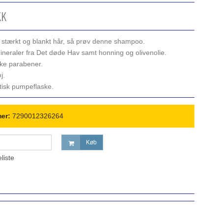
KK
 stærkt og blankt hår, så prøv denne shampoo.
ineraler fra Det døde Hav samt honning og olivenolie.
kke parabener.
j.
ktisk pumpeflaske.
er:
7290012326264
Køb
eliste