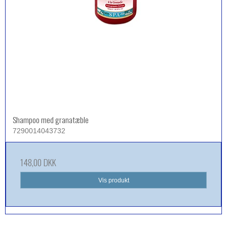
Shampoo med granatæble
7290014043732
148,00 DKK
Vis produkt