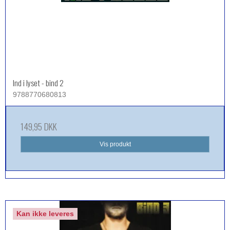
Ind i lyset - bind 2
9788770680813
149,95 DKK
Vis produkt
Kan ikke leveres