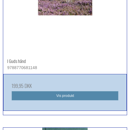
I Guds hånd
9788770681148
199,95 DKK
Vis produkt