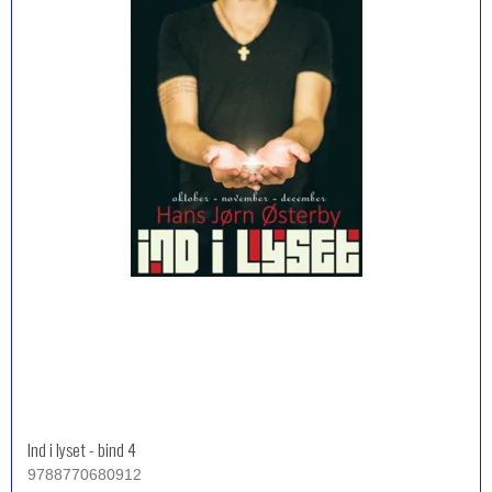
Ind i lyset - bind 4
9788770680912