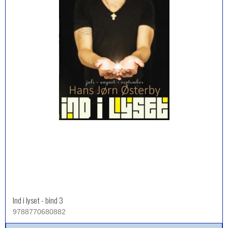
Ind i lyset - bind 3
9788770680882