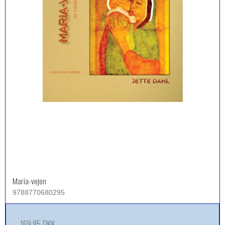
Maria-vejen
9788770680295
169,95 DKK