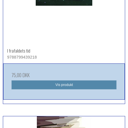
I frafaldets tid
9788799439218
75,00 DKK
Vis produkt