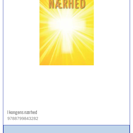
I kongens nærhed
9788799843282