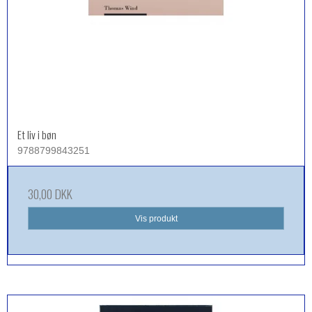
Et liv i bøn
9788799843251
30,00 DKK
Vis produkt