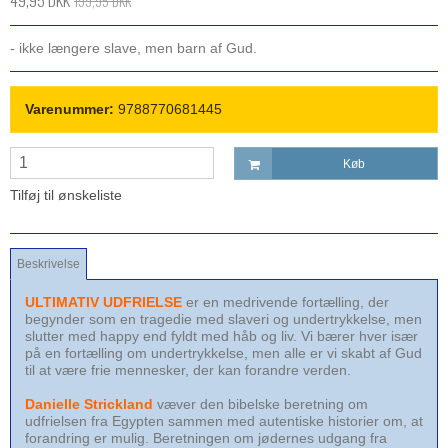
49,95 DKK
199,95 DKK
- ikke længere slave, men barn af Gud.
Varenummer:
9788770681445
Køb
Tilføj til ønskeliste
Beskrivelse
ULTIMATIV UDFRIELSE
er en medrivende fortælling, der
begynder som en tragedie med slave­ri og undertrykkelse, men
slutter med happy end fyldt med håb og liv. Vi bærer hver især
på en fortælling om undertrykkelse, men alle er vi skabt af Gud
til at være frie mennesker, der kan forandre verden.
Danielle Strickland
væver den bibelske beretning om
udfrielsen fra Egypten sammen med autentiske historier om, at
for­andring er mulig. Beretningen om jødernes udgang fra