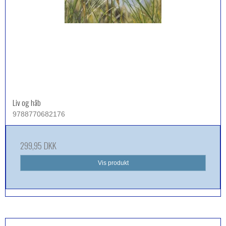
Liv og håb
9788770682176
299,95 DKK
Vis produkt