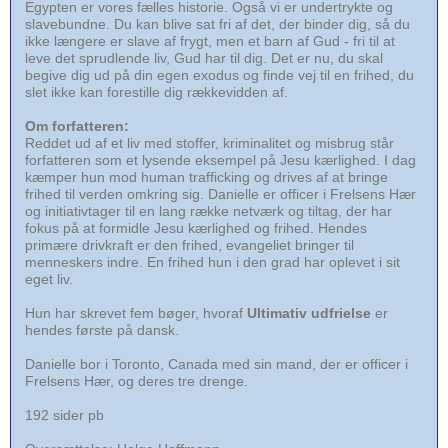
Egypten er vores fælles historie. Også vi er undertrykte og
slavebundne. Du kan blive sat fri af det, der binder dig, så du
ikke længere er slave af frygt, men et barn af Gud - fri til at
leve det sprudlende liv, Gud har til dig. Det er nu, du skal
begive dig ud på din egen exodus og finde vej til en frihed, du
slet ikke kan forestille dig rækkevidden af.
Om
forfatteren:
Reddet ud af et liv med stoffer, kriminalitet og misbrug står
forfatteren som et lysende eksempel på Jesu kærlighed. I dag
kæmper hun mod human trafficking og drives af at bringe
frihed til verden omkring sig. Danielle er officer i Frelsens Hær
og initiativtager til en lang række netværk og tiltag, der har
fokus på at formidle Jesu kærlighed og frihed. Hendes
primære drivkraft er den frihed, evangeliet bringer til
menneskers indre. En frihed hun i den grad har oplevet i sit
eget liv.
Hun har skrevet fem bøger, hvoraf
Ultimativ udfrielse
er
hendes første på dansk.
Danielle bor i Toronto, Canada med sin mand, der er officer i
Frelsens Hær, og deres tre drenge.
192 sider pb