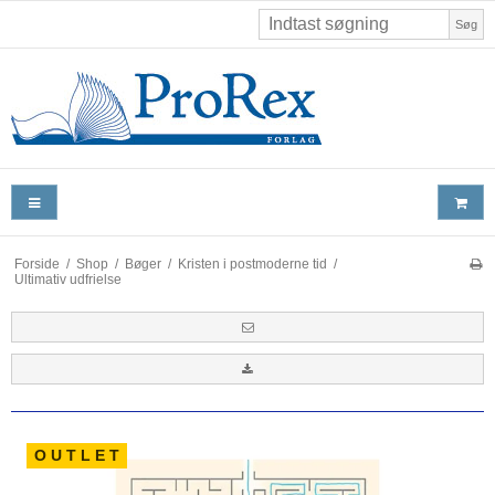
Søg
Forside
/
Shop
/
Bøger
/
Kristen i postmoderne tid
/
Ultimativ udfrielse
O U T L E T