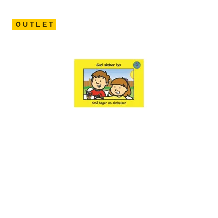
O U T L E T