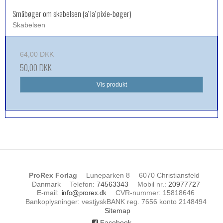
Småbøger om skabelsen (a' la' pixie-bøger)
Skabelsen
64,00 DKK
50,00 DKK
Vis produkt
ProRex Forlag
Luneparken 8
6070 Christiansfeld
Danmark
Telefon
:
74563343
Mobil nr.
:
20977727
E-mail
:
CVR-nummer
:
15818646
Bankoplysninger
:
vestjyskBANK reg. 7656 konto 2148494
Sitemap
Facebook