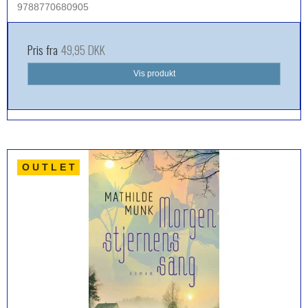
9788770680905
Pris fra
49,95 DKK
Vis produkt
O U T L E T