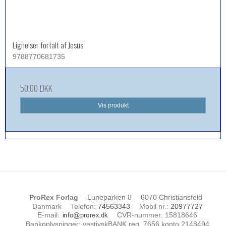
Lignelser fortalt af Jesus
9788770681735
50,00 DKK
Vis produkt
ProRex Forlag
Luneparken 8
6070 Christiansfeld
Danmark
Telefon
:
74563343
Mobil nr.
:
20977727
E-mail
:
CVR-nummer
:
15818646
Bankoplysninger
:
vestjyskBANK reg. 7656 konto 2148494