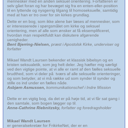
mennesker med en anden seksuel orientering. Forfatteren er
selv gået foran og har bevæget sig fra en enten-eller-position
til en lyttende og nysgerrig tilgang til homoseksuelle, samtidig
med at han er tro over for sin kirkes grundlag.
Dette er en bog, som ikke alene bør læses af mennesker, som
er interesserede i spørgsmålet om kirke og seksuel
orientering, men af alle som ønsker at få eksemplificeret,
hvordan man respektfuldt kan diskutere afgørende
uenigheder.
Bent Bjerring-Nielsen,
præst i Apostolsk Kirke, underviser og
forfatter
Mikael Wandt Laursen bekender et klassisk bibelsyn og en
kristen seksualetik, som jeg helt deler. Jeg hæfter mig særligt
ved den vigtige pointe, at vi alle er ramt af den fælles seksuelle
brudthed, som vi deler på tværs af alle seksuelle orienteringer,
og som betyder, at vi må række ud som synder til synder og
stille os ind under en fælles nåde.
Asbjørn Asmussen,
kommunikationschef i Indre Mission
Dette er en vigtig bog, da det er på høje tid, at vi får sat gang i
den samtale, som bogen lægger op til.
Anne-Cathrine Riebnitzsky,
forfatter og foredragsholder
Mikael Wandt Laursen
er generalsekretær for FrikirkeNet, der er en