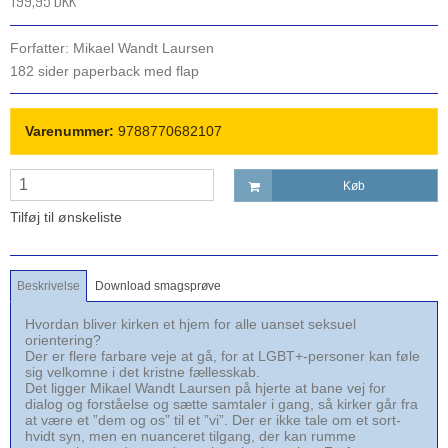
199,95 DKK
Forfatter: Mikael Wandt Laursen
182 sider paperback med flap
Varenummer:
9788770682107
Køb
Tilføj til ønskeliste
Beskrivelse
Download smagsprøve
Hvordan bliver kirken et hjem for alle uanset seksuel
orientering?
Der er flere farbare veje at gå, for at LGBT+-personer kan føle
sig velkomne i det kristne fællesskab.
Det ligger Mikael Wandt Laursen på hjerte at bane vej for
dialog og forståelse og sætte samtaler i gang, så kirker går fra
at være et ”dem og os” til et ”vi”. Der er ikke tale om et sort-
hvidt syn, men en nuanceret tilgang, der kan rumme