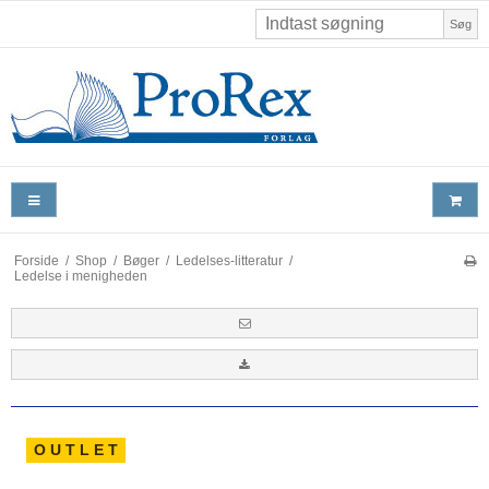
Søg
Forside
/
Shop
/
Bøger
/
Ledelses-litteratur
/
Ledelse i menigheden
O U T L E T