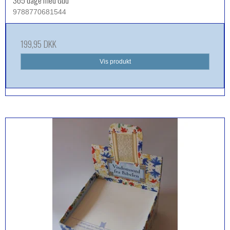
365 dage med Gud
9788770681544
199,95 DKK
Vis produkt