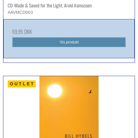
CD: Made & Saved for the Light, Arvid Asmussen
AAVMCD003
69,95 DKK
Vis produkt
O U T L E T