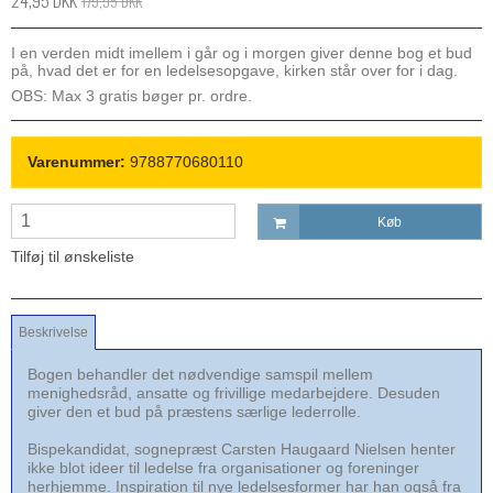
24,95 DKK
179,95 DKK
I en verden midt imellem i går og i morgen giver denne bog et bud
på, hvad det er for en ledelsesopgave, kirken står over for i dag.
OBS: Max 3 gratis bøger pr. ordre.
Varenummer:
9788770680110
Køb
Tilføj til ønskeliste
Beskrivelse
Bogen behandler det nødvendige samspil mellem
menighedsråd, ansatte og frivillige medarbejdere. Desuden
giver den et bud på præstens særlige lederrolle.
Bispekandidat, sognepræst Carsten Haugaard Nielsen henter
ikke blot ideer til ledelse fra organisationer og foreninger
herhjemme. Inspiration til nye ledelsesformer har han også fra