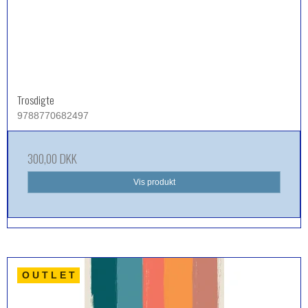
Trosdigte
9788770682497
300,00 DKK
Vis produkt
O U T L E T