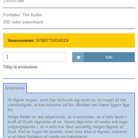
299,95 DKK
Forfatter: Tim Keller
280 sider paperback
Varenummer:
9788772424019
Køb
Tilføj til ønskeliste
Beskrivelse
At tilgive nogen, som har forbrudt sig mod os, er noget af det
vanskeligste, vi kan komme ud for. Ønsket om hævn ligger lige
for.
Ifølge Keller er det afgørende, at vi erkender, at vi selv lever i
kraft af Guds tilgivelse af os. Vores tilgivelse af andre må tage
udgangspunkt i, at vi selv har fået uendelig meget tilgivet af
Gud. Det er ingen let øvelse, men hvis ikke vi tilgiver, risikerer
vi at blive fortæret af vrede og hævntørst.