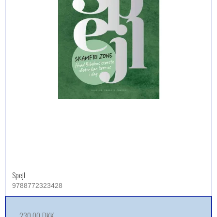
Spejl
9788772323428
230,00 DKK