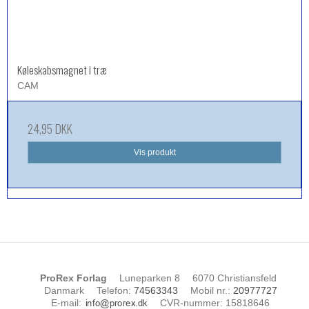
Køleskabsmagnet i træ
CAM
24,95 DKK
Vis produkt
ProRex Forlag
Luneparken 8
6070 Christiansfeld
Danmark
Telefon
:
74563343
Mobil nr.
:
20977727
E-mail
:
CVR-nummer
:
15818646