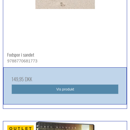
Fodspor i sandet
9788770681773
149,95 DKK
Vis produkt
O U T L E T