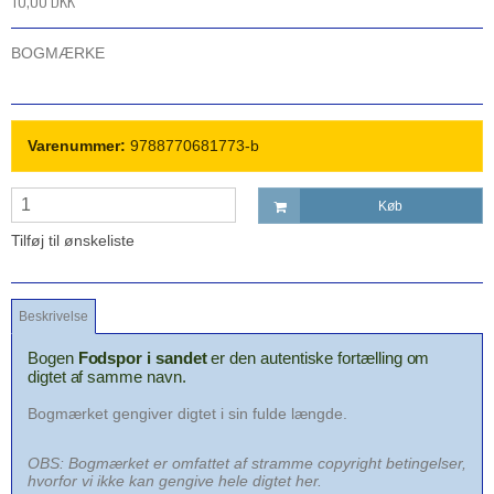
10,00 DKK
BOGMÆRKE
Varenummer:
9788770681773-b
Køb
Tilføj til ønskeliste
Beskrivelse
Bogen
Fodspor i sandet
er den autentiske fortælling om
digtet af samme navn.
Bogmærket gengiver digtet i sin fulde længde.
OBS: Bogmærket er omfattet af stramme copyright betingelser,
hvorfor vi ikke kan gengive hele digtet her.