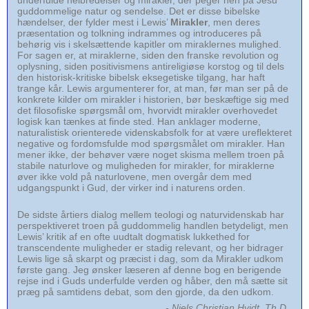
guddommelige natur og sendelse. Det er disse bibelske
hændelser, der fylder mest i Lewis’
Mirakler
, men deres
præsentation og tolkning indrammes og introduceres på
behørig vis i skelsættende kapitler om miraklernes mulighed.
For sagen er, at miraklerne, siden den franske revolution og
oplysning, siden positivismens antireligiøse korstog og til dels
den historisk-kritiske bibelsk eksegetiske tilgang, har haft
trange kår. Lewis argumenterer for, at man, før man ser på de
konkrete kilder om mirakler i historien, bør beskæftige sig med
det filosofiske spørgsmål om, hvorvidt mirakler overhovedet
logisk kan tænkes at finde sted. Han anklager moderne,
naturalistisk orienterede videnskabsfolk for at være ureflekteret
negative og fordomsfulde mod spørgsmålet om mirakler. Han
mener ikke, der behøver være noget skisma mellem troen på
stabile naturlove og muligheden for mirakler, for miraklerne
øver ikke vold på naturlovene, men overgår dem med
udgangspunkt i Gud, der virker ind i naturens orden.
De sidste årtiers dialog mellem teologi og naturvidenskab har
perspektiveret troen på guddommelig handlen betydeligt, men
Lewis’ kritik af en ofte uudtalt dogmatisk lukkethed for
transcendente muligheder er stadig relevant, og her bidrager
Lewis lige så skarpt og præcist i dag, som da Mirakler udkom
første gang. Jeg ønsker læseren af denne bog en berigende
rejse ind i Guds underfulde verden og håber, den må sætte sit
præg på samtidens debat, som den gjorde, da den udkom.
- Niels Christian Hvidt, Th.D.,