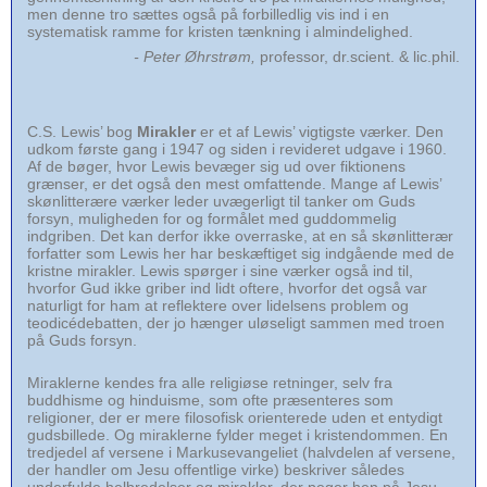
men denne tro sættes også på forbilledlig vis ind i en
systematisk ramme for kristen tænkning i almindelighed.
- Peter Øhrstrøm,
professor, dr.scient. & lic.phil.
C.S. Lewis’ bog
Mirakler
er et af Lewis’ vigtigste værker. Den
udkom første gang i 1947 og siden i revideret udgave i 1960.
Af de bøger, hvor Lewis bevæger sig ud over fiktionens
grænser, er det også den mest omfattende. Mange af Lewis’
skønlitterære værker leder uvægerligt til tanker om Guds
forsyn, muligheden for og formålet med guddommelig
indgriben. Det kan derfor ikke overraske, at en så skønlitterær
forfatter som Lewis her har beskæftiget sig indgående med de
kristne mirakler. Lewis spørger i sine værker også ind til,
hvorfor Gud ikke griber ind lidt oftere, hvorfor det også var
naturligt for ham at reflektere over lidelsens problem og
teodicédebatten, der jo hænger uløseligt sammen med troen
på Guds forsyn.
Miraklerne kendes fra alle religiøse retninger, selv fra
buddhisme og hinduisme, som ofte præsenteres som
religioner, der er mere filosofisk orienterede uden et entydigt
gudsbillede. Og miraklerne fylder meget i kristendommen. En
tredjedel af versene i Markusevangeliet (halvdelen af versene,
der handler om Jesu offentlige virke) beskriver således
underfulde helbredelser og mirakler, der peger hen på Jesu