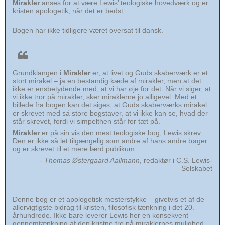
Mirakler
anses for at være Lewis’ teologiske hovedværk og er
kristen apologetik, når det er bedst.
Bogen har ikke tidligere været oversat til dansk.
Grundklangen i
Mirakler
er, at livet og Guds skaberværk er et
stort mirakel – ja en bestandig kæde af mirakler, men at det
ikke er ensbetydende med, at vi har øje for det. Når vi siger, at
vi ikke tror på mirakler, sker miraklerne jo alligevel. Med et
billede fra bogen kan det siges, at Guds skaberværks mirakel
er skrevet med så store bogstaver, at vi ikke kan se, hvad der
står skrevet, fordi vi simpelthen står for tæt på.
Mirakler
er på sin vis den mest teologiske bog, Lewis skrev.
Den er ikke så let tilgængelig som andre af hans andre bøger
og er skrevet til et mere lærd publikum.
-
Thomas Østergaard Aallmann
, redaktør i C.S. Lewis-
Selskabet
Denne bog er et apologetisk mesterstykke – givetvis et af de
allervigtigste bidrag til kristen, filosofisk tænkning i det 20.
århundrede. Ikke bare leverer Lewis her en konsekvent
gennemtænkning af den kristne tro på miraklernes mulighed,