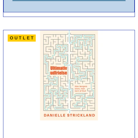
O U T L E T