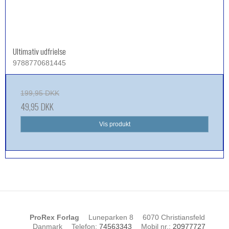
Ultimativ udfrielse
9788770681445
199,95 DKK
49,95 DKK
Vis produkt
ProRex Forlag
Luneparken 8
6070 Christiansfeld
Danmark
Telefon
:
74563343
Mobil nr.
:
20977727