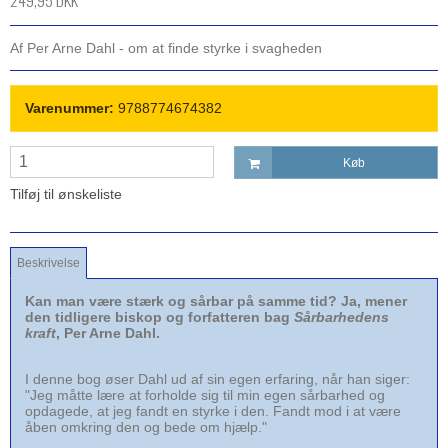
249,95 DKK
Af Per Arne Dahl - om at finde styrke i svagheden
Varenummer:
9788774674382
Køb
Tilføj til ønskeliste
Beskrivelse
Kan man være stærk og sårbar på samme tid? Ja, mener
den tidligere biskop og forfatteren bag
Sårbarhedens
kraft
, Per Arne Dahl.
I denne bog øser Dahl ud af sin egen erfaring, når han siger:
"Jeg måtte lære at forholde sig til min egen sårbarhed og
opdagede, at jeg fandt en styrke i den. Fandt mod i at være
åben omkring den og bede om hjælp."