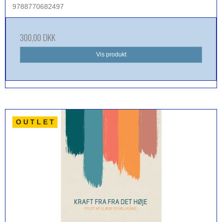
9788770682497
300,00 DKK
Vis produkt
O U T L E T